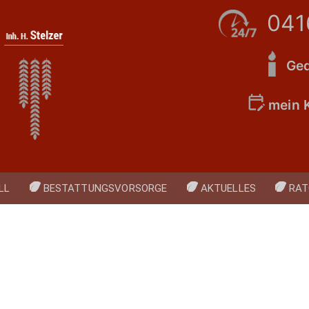
041
Ged
mein 
LL
BESTATTUNGSVORSORGE
AKTUELLES
RAT