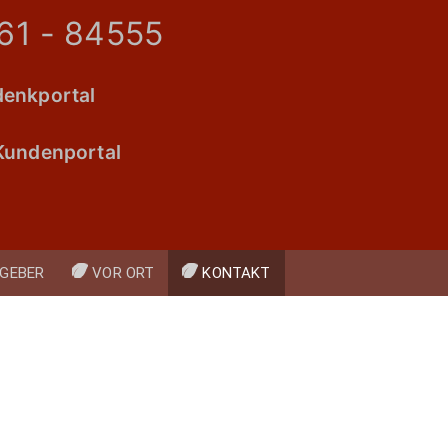
61 - 84555
enkportal
Kundenportal
GEBER
VOR ORT
KONTAKT